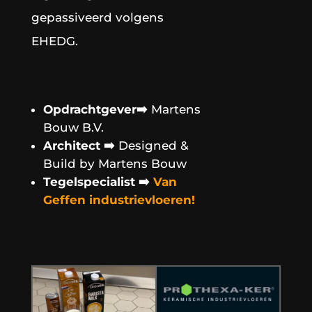
gepassiveerd volgens
EHEDG.
Opdrachtgever➡️
Martens
Bouw B.V.
Architect
➡️
Designed &
Build by Martens Bouw
Tegelspecialist ➡️
Van
Geffen industrievloeren!