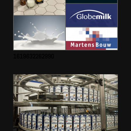
1619632262990