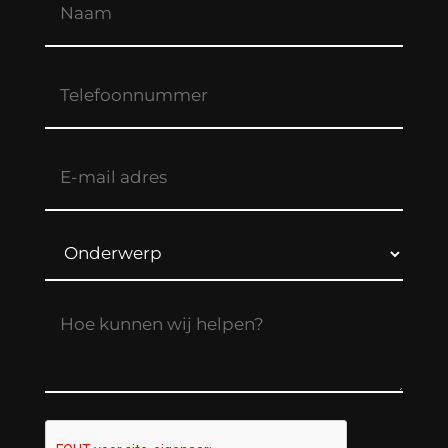
Telefoonnummer
E-
mail
adres
(Vereist)
Onderwerp
Bericht
(Vereist)
captcha